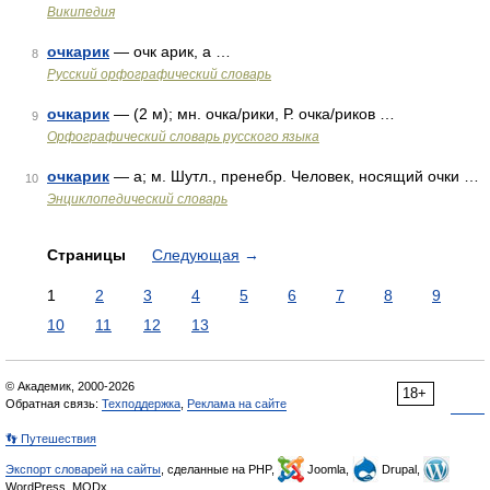
Википедия
очкарик
— очк арик, а …
8
Русский орфографический словарь
очкарик
— (2 м); мн. очка/рики, Р. очка/риков …
9
Орфографический словарь русского языка
очкарик
— а; м. Шутл., пренебр. Человек, носящий очки …
10
Энциклопедический словарь
Страницы
Следующая
→
1
2
3
4
5
6
7
8
9
10
11
12
13
© Академик, 2000-2026
18+
Обратная связь:
Техподдержка
,
Реклама на сайте
👣 Путешествия
Экспорт словарей на сайты
, сделанные на PHP,
Joomla,
Drupal,
WordPress, MODx.