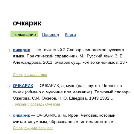
очкарик
Толкование
Перевод
Книги
очкарик
— см. очкастый 2 Словарь синонимов русского
1
языка. Практический справочник. М.: Русский язык. З. Е.
Александрова. 2011. очкарик сущ., кол во синонимов: 13 •
…
Словарь синонимов
ОЧКАРИК
— ОЧКАРИК, а, муж. (разг. шутл.). Человек в
2
очках (обычно о мужчине или мальчике). Толковый словарь
Ожегова. С.И. Ожегов, Н.Ю. Шведова. 1949 1992 …
Толковый словарь Ожегова
очкарик
— ОЧКАРИК, а, м. Ирон. Человек, который
3
считается умным, образованным, интеллигентным …
Словарь русского арго