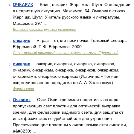
ОЧКАРИК
— Влип, очкарик. Жарг. мол. Шутл. О попадании
4
в неприятную ситуацию. Максимов, 64. Очкарик в стихах.
Жарг. шк. Шутл. Учитель русского языка и литературы.
Максимов, 297 …
Большой словарь русских поговорок
очкарик
— м. разг. Тот, кто носит очки. Толковый словарь
5
Ефремовой. Т. Ф. Ефремова. 2000 …
Современный толковый словарь русского языка Ефремовой
очкарик
— очкарик, очкарики, очкарика, очкариков,
6
очкарику, очкарикам, очкарика, очкариков, очкариком,
очкариками, очкарике, очкариках (Источник: «Полная
акцентуированная парадигма по А. А. Зализняку») …
Формы слов
Очкарик
— Очки Очки крепимая напротив глаз пара
7
пропускающих свет пластин для оптической выправки
зрения, для фильтровки видимого света, для защиты от
иных физических воздействий или для украшения.
Просвечивающие пластины у очков называются линзами,
а&#8230; …